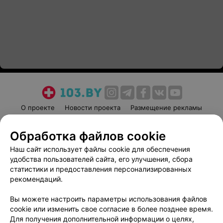
О проекте
Новости проекта
Размещение рекламы
Медицинский маркетинг
Публичный договор
Обработка файлов cookie
Пользовательское соглашение
Способы оплаты
Наш сайт использует файлы cookie для обеспечения
Вакансии
Партнеры
удобства пользователей сайта, его улучшения, сбора
Написать руководителю 103.by
статистики и предоставления персонализированных
Написать в поддержку
рекомендаций.
Персональные настройки cookie
Вы можете настроить параметры использования файлов
Обработка персональных данных
cookie или изменить свое согласие в более позднее время.
Для получения дополнительной информации о целях,