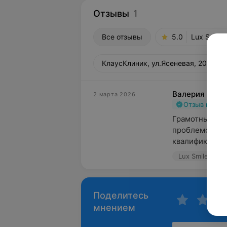
Отзывы
1
Все отзывы
5.0
Lux Smile
КлаусКлиник, ул.Ясеневая, 20А
Валерия Д.
2 марта 2026
Отзыв подт
Грамотный спе
проблемой, тр
квалификации 
Lux Smile, ул
Поделитесь
мнением