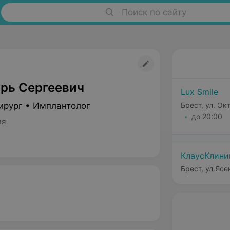
Поиск по сайту
орь Сергеевич
Lux Smile
ирург • Имплантолог
Брест, ул. О
до 20:00
ия
КлаусКлини
Брест, ул.Ясе