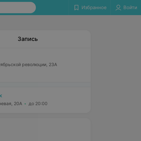
Избранное
Войти
Запись
ктябрьской революции, 23А
к
невая, 20А
до 20:00