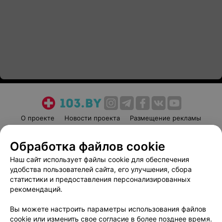
О проекте
Новости проекта
Размещение рекламы
Медицинский маркетинг
Публичный договор
Обработка файлов cookie
Пользовательское соглашение
Способы оплаты
Наш сайт использует файлы cookie для обеспечения
Вакансии
Партнеры
удобства пользователей сайта, его улучшения, сбора
Написать руководителю 103.by
статистики и предоставления персонализированных
Написать в поддержку
рекомендаций.
Персональные настройки cookie
Вы можете настроить параметры использования файлов
Обработка персональных данных
cookie или изменить свое согласие в более позднее время.