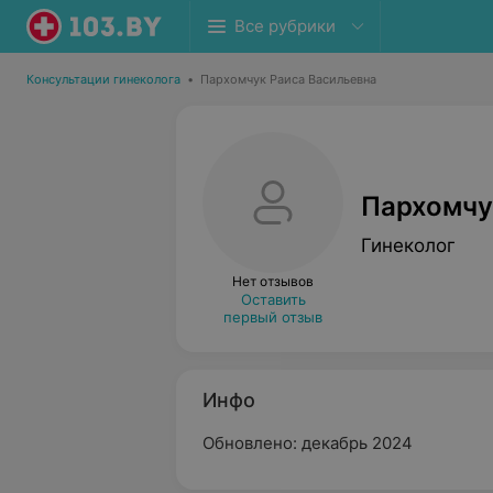
Все рубрики
Консультации гинеколога
•
Пархомчук Раиса Васильевна
Пархомчу
Гинеколог
Нет отзывов
Оставить
первый отзыв
Инфо
Обновлено: декабрь 2024