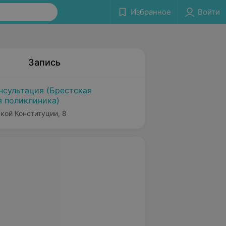
Избранное
Войти
Запись
нсультация (Брестская
я поликлиника)
кой Конституции, 8