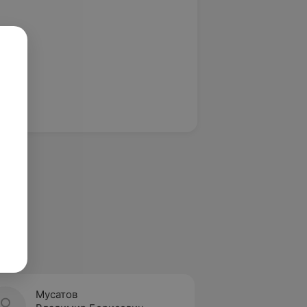
Мусатов
Стасю