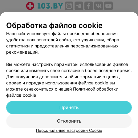
О проекте
Новости проекта
Размещение рекламы
Обработка файлов cookie
Медицинский маркетинг
Публичный договор
Пользовательское соглашение
Способы оплаты
Наш сайт использует файлы cookie для обеспечения
удобства пользователей сайта, его улучшения, сбора
Вакансии
Партнеры
статистики и предоставления персонализированных
Написать руководителю 103.by
рекомендаций.
Написать в поддержку
Вы можете настроить параметры использования файлов
Персональные настройки cookie
cookie или изменить свое согласие в более позднее время.
Обработка персональных данных
Для получения дополнительной информации о целях,
сроках и порядке использования файлов cookie вы
можете ознакомиться с нашей
Политикой обработки
файлов cookie
Принять
© 2026 ООО «Артокс Лаб», УНП 191700409
| 220012, Республика Беларусь,
Отклонить
г. Минск, улица Толбухина, 2, пом. 16 | help@103.by
Персональные настройки Cookie
Служба поддержки
+375 291212755