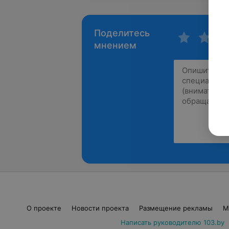
Поделитесь
мнением
О проекте
Новости проекта
Размещение рекламы
М
Написать руководителю 103.by