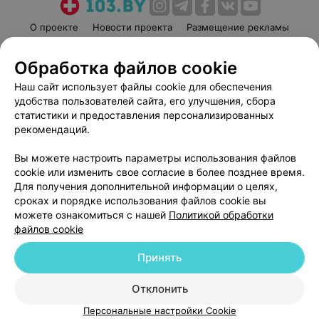
О проекте
Новости проекта
Размещение рекламы
Медицинский маркетинг
Публичный договор
Обработка файлов cookie
Пользовательское соглашение
Способы оплаты
Наш сайт использует файлы cookie для обеспечения
Вакансии
Партнеры
удобства пользователей сайта, его улучшения, сбора
Написать руководителю 103.by
статистики и предоставления персонализированных
Написать в поддержку
рекомендаций.
Персональные настройки cookie
Вы можете настроить параметры использования файлов
Обработка персональных данных
cookie или изменить свое согласие в более позднее время.
Для получения дополнительной информации о целях,
сроках и порядке использования файлов cookie вы
можете ознакомиться с нашей
Политикой обработки
файлов cookie
Принять
© 2026 ООО «Артокс Лаб», УНП 191700409
| 220012, Республика Беларусь,
г. Минск, улица Толбухина, 2, пом. 16 | help@103.by
Отклонить
Служба поддержки
+375 291212755
Персональные настройки Cookie