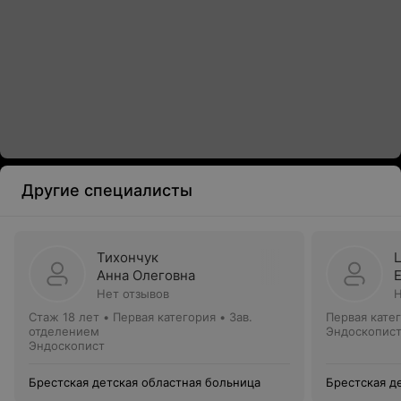
Другие специалисты
Тихончук
Анна Олеговна
Нет отзывов
Н
Стаж 18 лет
•
Первая категория
•
Зав.
Первая кате
отделением
Эндоскопис
Эндоскопист
Брестская детская областная больница
Брестская д