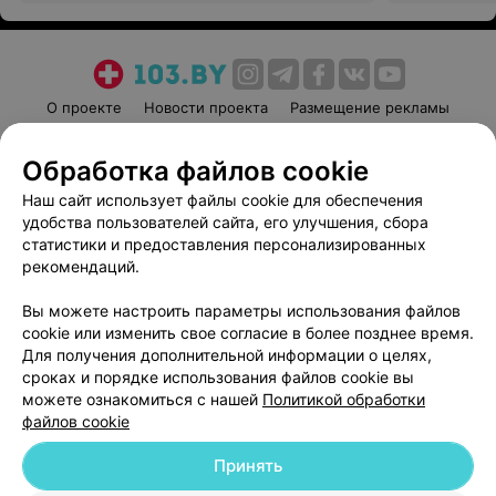
О проекте
Новости проекта
Размещение рекламы
Медицинский маркетинг
Публичный договор
Обработка файлов cookie
Пользовательское соглашение
Способы оплаты
Наш сайт использует файлы cookie для обеспечения
Вакансии
Партнеры
удобства пользователей сайта, его улучшения, сбора
Написать руководителю 103.by
статистики и предоставления персонализированных
Написать в поддержку
рекомендаций.
Персональные настройки cookie
Вы можете настроить параметры использования файлов
Обработка персональных данных
cookie или изменить свое согласие в более позднее время.
Для получения дополнительной информации о целях,
сроках и порядке использования файлов cookie вы
можете ознакомиться с нашей
Политикой обработки
файлов cookie
Принять
© 2026 ООО «Артокс Лаб», УНП 191700409
| 220012, Республика Беларусь,