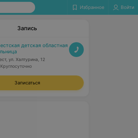
Избранное
Войти
Запись
естская детская областная
льница
ест, ул. Халтурина, 12
Круглосуточно
Записаться