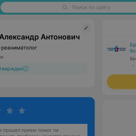
Поиск по сайту
 Александр Антонович
Бр
-реаниматолог
бо
ия
Бр
твержден