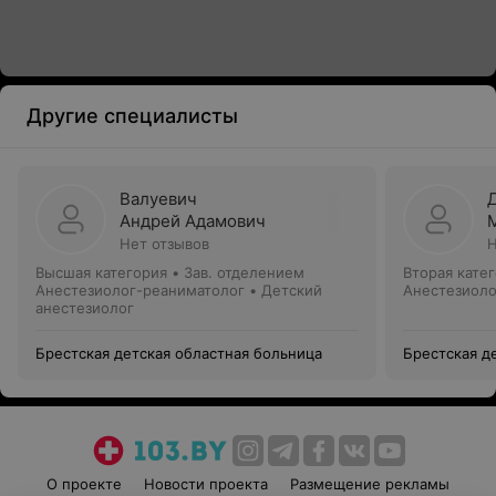
Другие специалисты
Валуевич
Андрей Адамович
Нет отзывов
Н
Высшая категория
•
Зав. отделением
Вторая кате
Анестезиолог-реаниматолог • Детский
Анестезиоло
анестезиолог
Брестская детская областная больница
Брестская д
О проекте
Новости проекта
Размещение рекламы