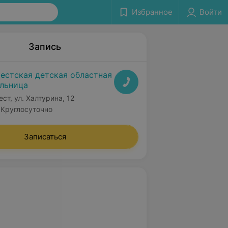
Избранное
Войти
Запись
естская детская областная
льница
ест, ул. Халтурина, 12
Круглосуточно
Записаться