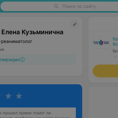
Поиск по сайту
 Елена Кузьминична
Бр
-реаниматолог
бо
ия
Бр
твержден