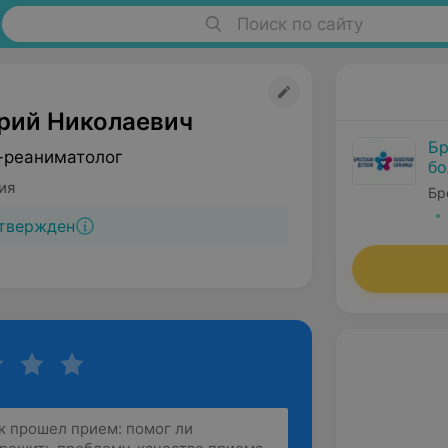
Поиск по сайту
рий Николаевич
Бр
-реаниматолог
бо
ия
Бр
твержден