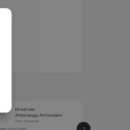
Игнатчик
Кашта
Александр Антонович
Диана
Нет отзывов
Нет от
вая категория
Анестезиолог-реа