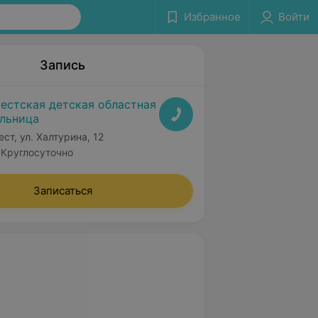
Избранное
Войти
Запись
естская детская областная
льница
ест, ул. Халтурина, 12
Круглосуточно
Записаться