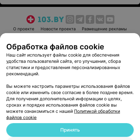
О проекте
Новости проекта
Размещение рекламы
Медицинский маркетинг
Публичный договор
Обработка файлов cookie
Пользовательское соглашение
Способы оплаты
Наш сайт использует файлы cookie для обеспечения
Вакансии
Партнеры
удобства пользователей сайта, его улучшения, сбора
Написать руководителю 103.by
статистики и предоставления персонализированных
Написать в поддержку
рекомендаций.
Персональные настройки cookie
Вы можете настроить параметры использования файлов
Обработка персональных данных
cookie или изменить свое согласие в более позднее время.
Для получения дополнительной информации о целях,
сроках и порядке использования файлов cookie вы
можете ознакомиться с нашей
Политикой обработки
файлов cookie
Принять
© 2026 ООО «Артокс Лаб», УНП 191700409
| 220012, Республика Беларусь,