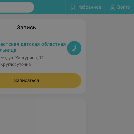
Избранное
Войти
Запись
естская детская областная
льница
ест, ул. Халтурина, 12
Круглосуточно
Записаться