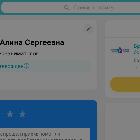
Поиск по сайту
 Алина Сергеевна
Бр
бо
-реаниматолог
Бр
твержден