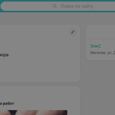
Поиск по сайту
ЭлиС
Могилев, ул. 
кюра
о работ