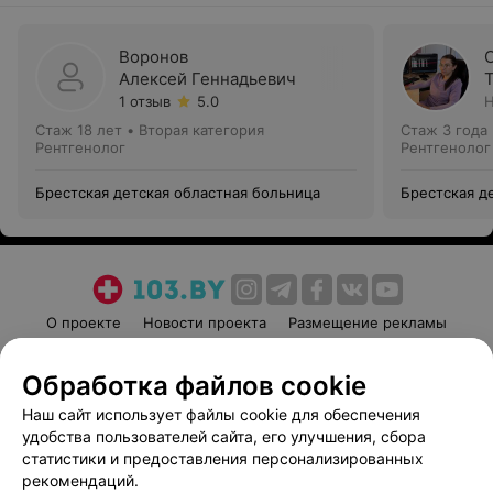
Воронов
Алексей Геннадьевич
1 отзыв
5.0
Н
Стаж 18 лет
•
Вторая категория
Стаж 3 года
Рентгенолог
Рентгенолог
Брестская детская областная больница
Брестская д
О проекте
Новости проекта
Размещение рекламы
Медицинский маркетинг
Публичный договор
Обработка файлов cookie
Пользовательское соглашение
Способы оплаты
Наш сайт использует файлы cookie для обеспечения
Вакансии
Партнеры
удобства пользователей сайта, его улучшения, сбора
Написать руководителю 103.by
статистики и предоставления персонализированных
Написать в поддержку
рекомендаций.