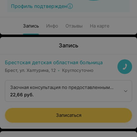
Профиль подтвержден
Запись
Инфо
Отзывы
На карте
Запись
Брестская детская областная больница
Брест, ул. Халтурина, 12
Круглосуточно
Заочная консультация по предоставленным
рентгенограммам с оформлением протокола
22,66 руб.
(для граждан РБ)
Записаться