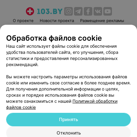
О проекте
Новости проекта
Размещение рекламы
Медицинский маркетинг
Публичный договор
Обработка файлов cookie
Пользовательское соглашение
Способы оплаты
Наш сайт использует файлы cookie для обеспечения
Вакансии
Партнеры
удобства пользователей сайта, его улучшения, сбора
Написать руководителю 103.by
статистики и предоставления персонализированных
Написать в поддержку
рекомендаций.
Персональные настройки cookie
Вы можете настроить параметры использования файлов
Обработка персональных данных
cookie или изменить свое согласие в более позднее время.
Для получения дополнительной информации о целях,
сроках и порядке использования файлов cookie вы
можете ознакомиться с нашей
Политикой обработки
файлов cookie
Принять
© 2026 ООО «Артокс Лаб», УНП 191700409
| 220012, Республика Беларусь,
г. Минск, улица Толбухина, 2, пом. 16 | help@103.by
Отклонить