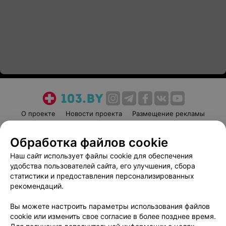
О проекте
Новости проекта
Размещение рекламы
Медицинский маркетинг
Публичный договор
Обработка файлов cookie
Пользовательское соглашение
Способы оплаты
Наш сайт использует файлы cookie для обеспечения
Вакансии
Партнеры
удобства пользователей сайта, его улучшения, сбора
Написать руководителю 103.by
статистики и предоставления персонализированных
Написать в поддержку
рекомендаций.
Персональные настройки cookie
Вы можете настроить параметры использования файлов
Обработка персональных данных
cookie или изменить свое согласие в более позднее время.