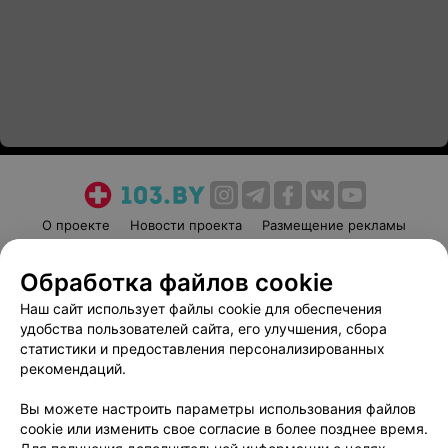
О проекте
Новости проекта
Размещение рекламы
Медицинский маркетинг
Публичный договор
Обработка файлов cookie
Пользовательское соглашение
Способы оплаты
Наш сайт использует файлы cookie для обеспечения
Вакансии
Партнеры
удобства пользователей сайта, его улучшения, сбора
Написать руководителю 103.by
статистики и предоставления персонализированных
Написать в поддержку
рекомендаций.
Персональные настройки cookie
Вы можете настроить параметры использования файлов
Обработка персональных данных
cookie или изменить свое согласие в более позднее время.