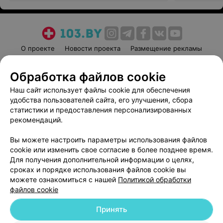
О проекте
Новости проекта
Размещение рекламы
Медицинский маркетинг
Публичный договор
Обработка файлов cookie
Пользовательское соглашение
Способы оплаты
Наш сайт использует файлы cookie для обеспечения
Вакансии
Партнеры
удобства пользователей сайта, его улучшения, сбора
Написать руководителю 103.by
статистики и предоставления персонализированных
Написать в поддержку
рекомендаций.
Персональные настройки cookie
Вы можете настроить параметры использования файлов
Обработка персональных данных
cookie или изменить свое согласие в более позднее время.
Для получения дополнительной информации о целях,
сроках и порядке использования файлов cookie вы
можете ознакомиться с нашей
Политикой обработки
файлов cookie
Принять
© 2026 ООО «Артокс Лаб», УНП 191700409
| 220012, Республика Беларусь,