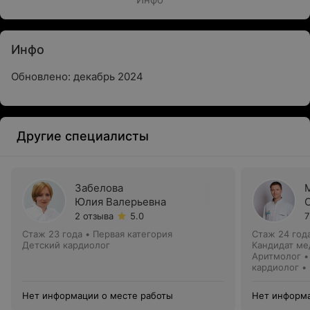
Инфо
Обновлено: декабрь 2024
Другие специалисты
Забелова
Юлия Валерьевна
2 отзыва
5.0
7
Стаж 23 года
•
Первая категория
Стаж 24 год
Детский кардиолог
Кандидат ме
Аритмолог •
кардиолог •
хирург
Нет информации о месте работы
Нет информа