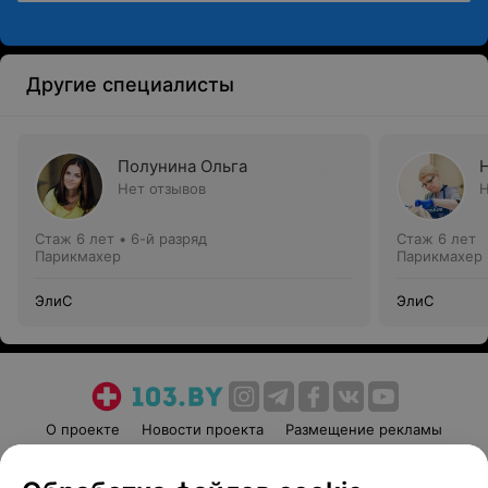
Другие специалисты
Полунина Ольга
Нет отзывов
Н
Стаж 6 лет
•
6-й разряд
Стаж 6 лет
Парикмахер
Парикмахер
ЭлиС
ЭлиС
О проекте
Новости проекта
Размещение рекламы
Медицинский маркетинг
Публичный договор