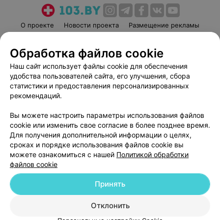
О проекте
Новости проекта
Размещение рекламы
Медицинский маркетинг
Публичный договор
Обработка файлов cookie
Пользовательское соглашение
Способы оплаты
Наш сайт использует файлы cookie для обеспечения
Вакансии
Партнеры
удобства пользователей сайта, его улучшения, сбора
Написать руководителю 103.by
статистики и предоставления персонализированных
Написать в поддержку
рекомендаций.
Персональные настройки cookie
Вы можете настроить параметры использования файлов
Обработка персональных данных
cookie или изменить свое согласие в более позднее время.
Для получения дополнительной информации о целях,
сроках и порядке использования файлов cookie вы
можете ознакомиться с нашей
Политикой обработки
файлов cookie
Принять
© 2026 ООО «Артокс Лаб», УНП 191700409
| 220012, Республика Беларусь,
г. Минск, улица Толбухина, 2, пом. 16 | help@103.by
Отклонить
Служба поддержки
+375 291212755