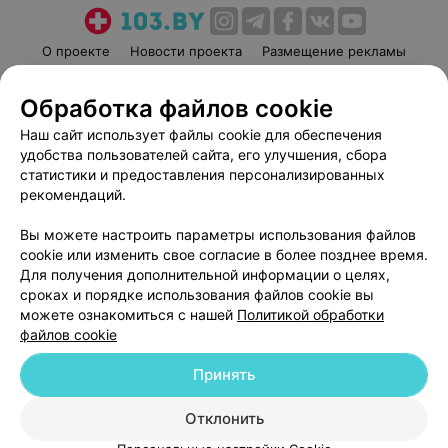
О проекте
Новости проекта
Размещение рекламы
Медицинский маркетинг
Публичный договор
Обработка файлов cookie
Пользовательское соглашение
Способы оплаты
Наш сайт использует файлы cookie для обеспечения
Вакансии
Партнеры
удобства пользователей сайта, его улучшения, сбора
Написать руководителю 103.by
статистики и предоставления персонализированных
Написать в поддержку
рекомендаций.
Персональные настройки cookie
Вы можете настроить параметры использования файлов
Обработка персональных данных
cookie или изменить свое согласие в более позднее время.
Для получения дополнительной информации о целях,
сроках и порядке использования файлов cookie вы
можете ознакомиться с нашей
Политикой обработки
файлов cookie
Принять
© 2026 ООО «Артокс Лаб», УНП 191700409
| 220012, Республика Беларусь,
г. Минск, улица Толбухина, 2, пом. 16 | help@103.by
Отклонить
Служба поддержки
+375 291212755