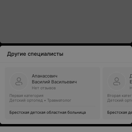
Другие специалисты
Апанасович
Василий Васильевич
Нет отзывов
Н
Первая категория
Вторая кате
Детский ортопед • Травматолог
Детский орт
Брестская детская областная больница
Брестская д