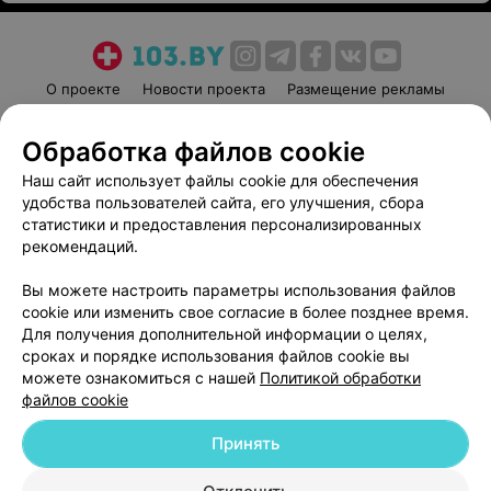
О проекте
Новости проекта
Размещение рекламы
Медицинский маркетинг
Публичный договор
Обработка файлов cookie
Пользовательское соглашение
Способы оплаты
Наш сайт использует файлы cookie для обеспечения
Вакансии
Партнеры
удобства пользователей сайта, его улучшения, сбора
Написать руководителю 103.by
статистики и предоставления персонализированных
Написать в поддержку
рекомендаций.
Персональные настройки cookie
Вы можете настроить параметры использования файлов
Обработка персональных данных
cookie или изменить свое согласие в более позднее время.
Для получения дополнительной информации о целях,
сроках и порядке использования файлов cookie вы
можете ознакомиться с нашей
Политикой обработки
файлов cookie
Принять
© 2026 ООО «Артокс Лаб», УНП 191700409
| 220012, Республика Беларусь,
г. Минск, улица Толбухина, 2, пом. 16 | help@103.by