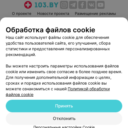
О проекте
Новости проекта
Размещение рекламы
Медицинский маркетинг
Публичный договор
Обработка файлов cookie
Пользовательское соглашение
Способы оплаты
Наш сайт использует файлы cookie для обеспечения
Вакансии
Партнеры
удобства пользователей сайта, его улучшения, сбора
Написать руководителю 103.by
статистики и предоставления персонализированных
Написать в поддержку
рекомендаций.
Персональные настройки cookie
Вы можете настроить параметры использования файлов
Обработка персональных данных
cookie или изменить свое согласие в более позднее время.
Для получения дополнительной информации о целях,
сроках и порядке использования файлов cookie вы
можете ознакомиться с нашей
Политикой обработки
файлов cookie
Принять
© 2026 ООО «Артокс Лаб», УНП 191700409
| 220012, Республика Беларусь,
г. Минск, улица Толбухина, 2, пом. 16 | help@103.by
Отклонить
Служба поддержки
+375 291212755
Персональные настройки Cookie