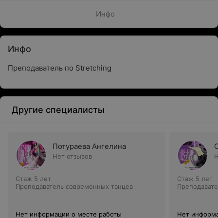
Инфо
Инфо
Преподаватель по Stretching
Другие специалисты
Потураева Ангелина
Нет отзывов
Н
Стаж 5 лет
Стаж 5 лет
Преподаватель современных танцев
Преподавате
Нет информации о месте работы
Нет информа