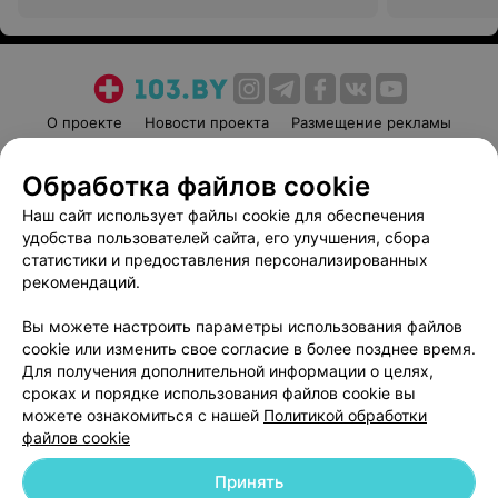
О проекте
Новости проекта
Размещение рекламы
Медицинский маркетинг
Публичный договор
Обработка файлов cookie
Пользовательское соглашение
Способы оплаты
Наш сайт использует файлы cookie для обеспечения
Вакансии
Партнеры
удобства пользователей сайта, его улучшения, сбора
Написать руководителю 103.by
статистики и предоставления персонализированных
Написать в поддержку
рекомендаций.
Персональные настройки cookie
Вы можете настроить параметры использования файлов
Обработка персональных данных
cookie или изменить свое согласие в более позднее время.
Для получения дополнительной информации о целях,
сроках и порядке использования файлов cookie вы
можете ознакомиться с нашей
Политикой обработки
файлов cookie
Принять
© 2026 ООО «Артокс Лаб», УНП 191700409
| 220012, Республика Беларусь,