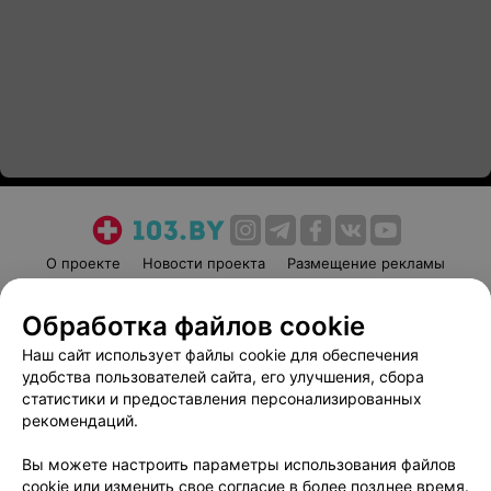
О проекте
Новости проекта
Размещение рекламы
Медицинский маркетинг
Публичный договор
Обработка файлов cookie
Пользовательское соглашение
Способы оплаты
Наш сайт использует файлы cookie для обеспечения
Вакансии
Партнеры
удобства пользователей сайта, его улучшения, сбора
Написать руководителю 103.by
статистики и предоставления персонализированных
Написать в поддержку
рекомендаций.
Персональные настройки cookie
Вы можете настроить параметры использования файлов
Обработка персональных данных
cookie или изменить свое согласие в более позднее время.