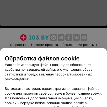
О проекте
Новости проекта
Размещение рекламы
Медицинский маркетинг
Публичный договор
Обработка файлов cookie
Пользовательское соглашение
Способы оплаты
Наш сайт использует файлы cookie для обеспечения
Вакансии
Партнеры
удобства пользователей сайта, его улучшения, сбора
Написать руководителю 103.by
статистики и предоставления персонализированных
Написать в поддержку
рекомендаций.
Персональные настройки cookie
Вы можете настроить параметры использования файлов
Обработка персональных данных
cookie или изменить свое согласие в более позднее время.
Для получения дополнительной информации о целях,
сроках и порядке использования файлов cookie вы