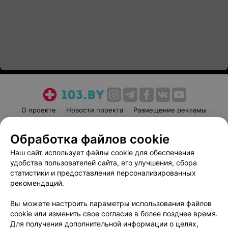
О проекте
Новости проекта
Размещение рекламы
Медицинский маркетинг
Публичный договор
Обработка файлов cookie
Пользовательское соглашение
Способы оплаты
Наш сайт использует файлы cookie для обеспечения
Вакансии
Партнеры
удобства пользователей сайта, его улучшения, сбора
Написать руководителю 103.by
статистики и предоставления персонализированных
Написать в поддержку
рекомендаций.
Персональные настройки cookie
Вы можете настроить параметры использования файлов
Обработка персональных данных
cookie или изменить свое согласие в более позднее время.
Для получения дополнительной информации о целях,