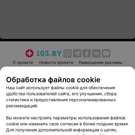
О проекте
Новости проекта
Размещение рекламы
Медицинский маркетинг
Публичный договор
Обработка файлов cookie
Пользовательское соглашение
Способы оплаты
Наш сайт использует файлы cookie для обеспечения
Вакансии
Партнеры
удобства пользователей сайта, его улучшения, сбора
Написать руководителю 103.by
статистики и предоставления персонализированных
Написать в поддержку
рекомендаций.
Персональные настройки cookie
Вы можете настроить параметры использования файлов
Обработка персональных данных
cookie или изменить свое согласие в более позднее время.
Для получения дополнительной информации о целях,