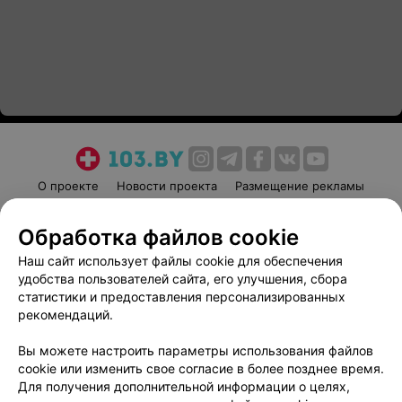
О проекте
Новости проекта
Размещение рекламы
Медицинский маркетинг
Публичный договор
Обработка файлов cookie
Пользовательское соглашение
Способы оплаты
Наш сайт использует файлы cookie для обеспечения
Вакансии
Партнеры
удобства пользователей сайта, его улучшения, сбора
Написать руководителю 103.by
статистики и предоставления персонализированных
Написать в поддержку
рекомендаций.
Персональные настройки cookie
Вы можете настроить параметры использования файлов
Обработка персональных данных
cookie или изменить свое согласие в более позднее время.
Для получения дополнительной информации о целях,