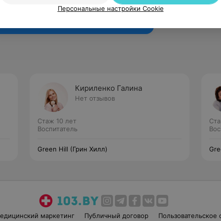
Рекомендую
Персональные настройки Cookie
Кириленко Галина
Нет отзывов
Стаж 10 лет
Ста
Воспитатель
Вос
Green Hill (Грин Хилл)
Gre
едицинский маркетинг
Публичный договор
Пользовательское 