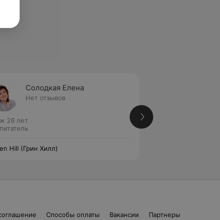
Солодкая Елена
Черны
Нет отзывов
Нет от
ж 26 лет
Стаж 15 лет
питатель
Воспитатель
en Hill (Грин Хилл)
Green Hill (Грин Хи
соглашение
Способы оплаты
Вакансии
Партнеры