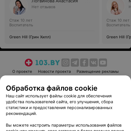
Логвинова Анастасия
Нет отзывов
Н
Стаж 10 лет
Стаж 10 лет
Воспитатель
Воспитатель
Green Hill (Грин Хилл)
Green Hill (Г
О проекте
Новости проекта
Размещение рекламы
Медицинский маркетинг
Публичный договор
Обработка файлов cookie
Пользовательское соглашение
Способы оплаты
Наш сайт использует файлы cookie для обеспечения
Вакансии
Партнеры
удобства пользователей сайта, его улучшения, сбора
Написать руководителю 103.by
статистики и предоставления персонализированных
Написать в поддержку
рекомендаций.
Персональные настройки cookie
Вы можете настроить параметры использования файлов
Обработка персональных данных
cookie или изменить свое согласие в более позднее время.