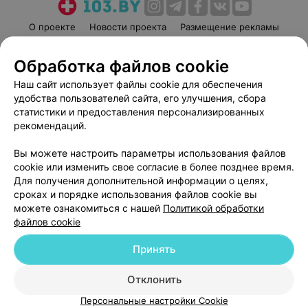
О проекте
Новости проекта
Размещение рекламы
Медицинский маркетинг
Публичный договор
Обработка файлов cookie
Пользовательское соглашение
Способы оплаты
Наш сайт использует файлы cookie для обеспечения
Вакансии
Партнеры
удобства пользователей сайта, его улучшения, сбора
Написать руководителю 103.by
статистики и предоставления персонализированных
Написать в поддержку
рекомендаций.
Персональные настройки cookie
Вы можете настроить параметры использования файлов
Обработка персональных данных
cookie или изменить свое согласие в более позднее время.
Для получения дополнительной информации о целях,
сроках и порядке использования файлов cookie вы
можете ознакомиться с нашей
Политикой обработки
файлов cookie
Принять
© 2026 ООО «Артокс Лаб», УНП 191700409
| 220012, Республика Беларусь,
г. Минск, улица Толбухина, 2, пом. 16 | help@103.by
Отклонить
Служба поддержки
+375 291212755
Персональные настройки Cookie