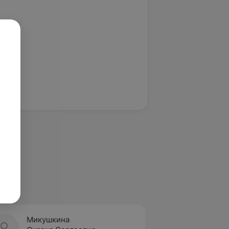
Микушкина
Шляев