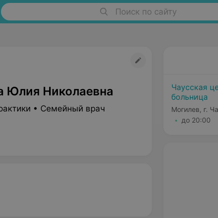
Поиск по сайту
Чаусская ц
а Юлия Николаевна
больница
рактики • Семейный врач
Могилев, г. Ч
до 20:00