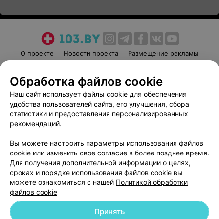
О проекте
Новости проекта
Размещение рекламы
Медицинский маркетинг
Публичный договор
Обработка файлов cookie
Пользовательское соглашение
Способы оплаты
Наш сайт использует файлы cookie для обеспечения
Вакансии
Партнеры
удобства пользователей сайта, его улучшения, сбора
Написать руководителю 103.by
статистики и предоставления персонализированных
Написать в поддержку
рекомендаций.
Персональные настройки cookie
Вы можете настроить параметры использования файлов
Обработка персональных данных
cookie или изменить свое согласие в более позднее время.
Для получения дополнительной информации о целях,
сроках и порядке использования файлов cookie вы
можете ознакомиться с нашей
Политикой обработки
файлов cookie
Принять
© 2026 ООО «Артокс Лаб», УНП 191700409
| 220012, Республика Беларусь,