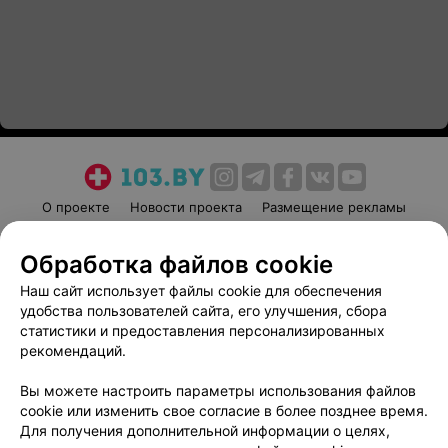
О проекте
Новости проекта
Размещение рекламы
Медицинский маркетинг
Публичный договор
Обработка файлов cookie
Пользовательское соглашение
Способы оплаты
Наш сайт использует файлы cookie для обеспечения
Вакансии
Партнеры
удобства пользователей сайта, его улучшения, сбора
Написать руководителю 103.by
статистики и предоставления персонализированных
Написать в поддержку
рекомендаций.
Персональные настройки cookie
Вы можете настроить параметры использования файлов
Обработка персональных данных
cookie или изменить свое согласие в более позднее время.
Для получения дополнительной информации о целях,