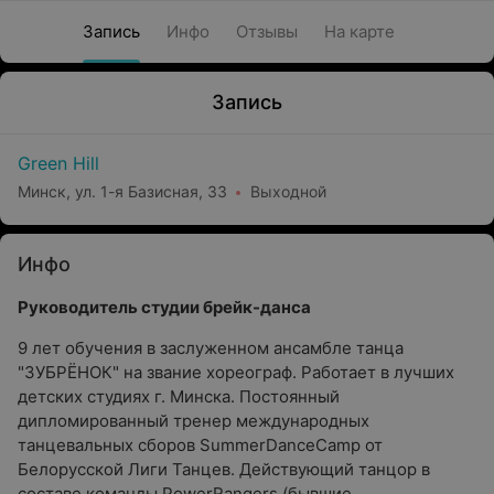
Запись
Инфо
Отзывы
На карте
Запись
Green Hill
Минск, ул. 1-я Базисная, 33
Выходной
Инфо
Руководитель студии брейк-данса
9 лет обучения в заслуженном ансамбле танца
"ЗУБРЁНОК" на звание хореограф. Работает в лучших
детских студиях г. Минска. Постоянный
дипломированный тренер международных
танцевальных сборов SummerDanceCamp от
Белорусской Лиги Танцев. Действующий танцор в
составе команды PowerRangers (бывшие