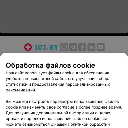
О проекте
Новости проекта
Размещение рекламы
Обработка файлов cookie
Медицинский маркетинг
Публичный договор
Пользовательское соглашение
Способы оплаты
Наш сайт использует файлы cookie для обеспечения
удобства пользователей сайта, его улучшения, сбора
Вакансии
Партнеры
статистики и предоставления персонализированных
Написать руководителю 103.by
рекомендаций.
Написать в поддержку
Вы можете настроить параметры использования файлов
Персональные настройки cookie
cookie или изменить свое согласие в более позднее время.
Обработка персональных данных
Для получения дополнительной информации о целях,
сроках и порядке использования файлов cookie вы
можете ознакомиться с нашей
Политикой обработки