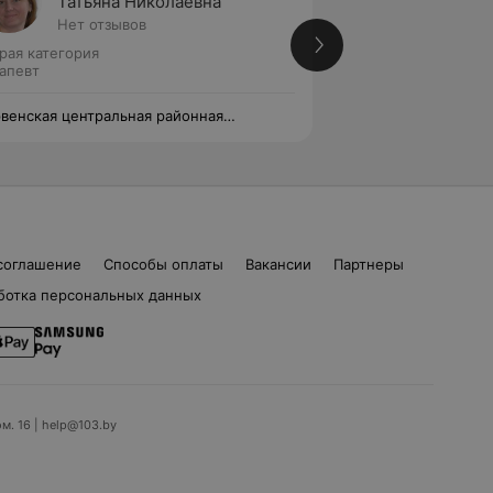
Татьяна Николаевна
Анаст
Нет отзывов
Нет от
рая категория
Терапевт
апевт
венская центральная районная
Червенская центр
ьница
больница
соглашение
Способы оплаты
Вакансии
Партнеры
ботка персональных данных
ом. 16 | help@103.by