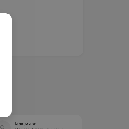
Максимов
Шман