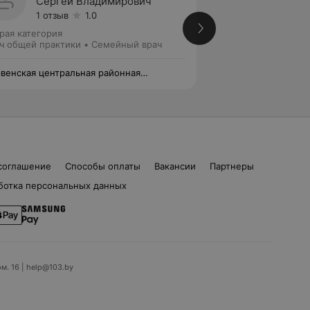
Сергей Владимирович
Крист
1 отзыв
1.0
Нет от
рая категория
Вторая категория
ч общей практики • Семейный врач
Врач общей практ
венская центральная районная
Червенская центр
ьница
больница
соглашение
Способы оплаты
Вакансии
Партнеры
ботка персональных данных
ом. 16 | help@103.by