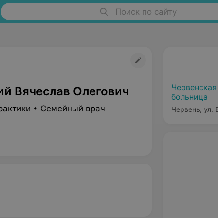
Поиск по сайту
Червенская
ий Вячеслав Олегович
больница
рактики • Семейный врач
Червень, ул.