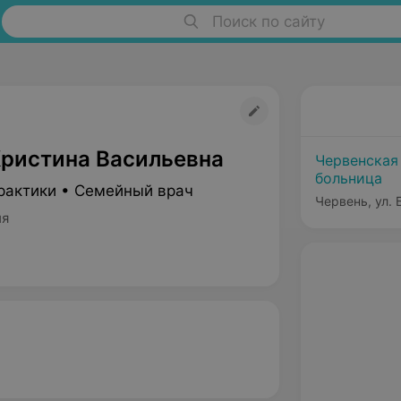
Поиск по сайту
ристина Васильевна
Червенская
больница
рактики • Семейный врач
Червень, ул.
ия