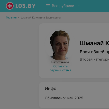
Все рубрики
Терапия
•
Шманай Кристина Васильевна
Шманай К
Врач общей п
Вторая категор
Нет отзывов
Оставить
первый отзыв
Инфо
Обновлено: май 2025