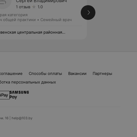
Сергей Владимирович
Вячес
1 отзыв
1.0
Нет от
рая категория
Врач общей практ
ч общей практики • Семейный врач
венская центральная районная
Червенская центр
ьница
больница
соглашение
Способы оплаты
Вакансии
Партнеры
ботка персональных данных
ом. 16 | help@103.by