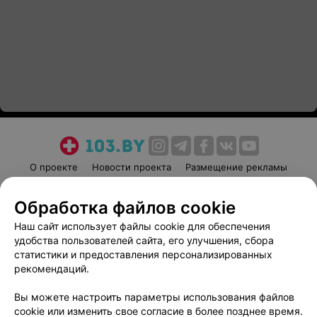
О проекте
Новости проекта
Размещение рекламы
Медицинский маркетинг
Публичный договор
Обработка файлов cookie
Пользовательское соглашение
Способы оплаты
Наш сайт использует файлы cookie для обеспечения
Вакансии
Партнеры
удобства пользователей сайта, его улучшения, сбора
Написать руководителю 103.by
статистики и предоставления персонализированных
Написать в поддержку
рекомендаций.
Персональные настройки cookie
Вы можете настроить параметры использования файлов
Обработка персональных данных
cookie или изменить свое согласие в более позднее время.