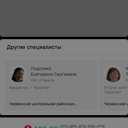
Другие специалисты
Подоляко
Екатерина Сергеевна
Нет отзывов
Н
Кардиолог • Терапевт
Вторая кате
Терапевт
Червенская центральная районная
Червенская 
больница
больница