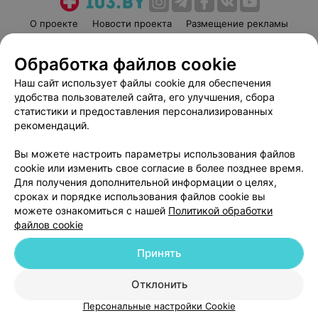
О проекте
Новости проекта
Размещение рекламы
Медицинский маркетинг
Публичный договор
Обработка файлов cookie
Пользовательское соглашение
Способы оплаты
Наш сайт использует файлы cookie для обеспечения
Вакансии
Партнеры
удобства пользователей сайта, его улучшения, сбора
Написать руководителю 103.by
статистики и предоставления персонализированных
Написать в поддержку
рекомендаций.
Персональные настройки cookie
Вы можете настроить параметры использования файлов
Обработка персональных данных
cookie или изменить свое согласие в более позднее время.
Для получения дополнительной информации о целях,
сроках и порядке использования файлов cookie вы
можете ознакомиться с нашей
Политикой обработки
файлов cookie
Принять
© 2026 ООО «Артокс Лаб», УНП 191700409
| 220012, Республика Беларусь,
г. Минск, улица Толбухина, 2, пом. 16 | help@103.by
Отклонить
Служба поддержки
+375 291212755
Персональные настройки Cookie