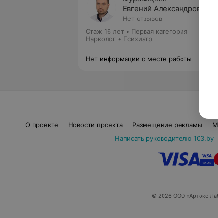
Евгений Александрович
Нет отзывов
Стаж 16 лет
•
Первая категория
Нарколог • Психиатр
Нет информации о месте работы
О проекте
Новости проекта
Размещение рекламы
М
Написать руководителю 103.by
© 2026 ООО «Артокс Ла