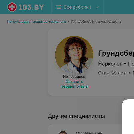
Все рубрики
Консультация психиатра-нарколога
•
Грундсберга Инна Анатольевна
Грундсбе
Нарколог • П
Стаж 39 лет • 
Нет отзывов
Оставить
первый отзыв
Другие специалисты
Муравицкий