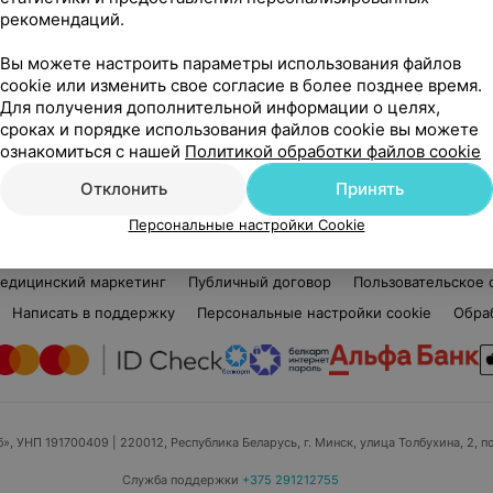
рекомендаций.
Виктор Федорович
2 отзыва
5.0
Вы можете настроить параметры использования файлов
Стаж 22 года
•
Первая категория
Ста
cookie или изменить свое согласие в более позднее время.
Нарколог • Психиатр • Психотерапевт
Пси
Для получения дополнительной информации о целях,
сроках и порядке использования файлов cookie вы можете
Нет информации о месте работы
Нет
ознакомиться с нашей
Политикой обработки файлов cookie
Отклонить
Принять
Персональные настройки Cookie
едицинский маркетинг
Публичный договор
Пользовательское 
Написать в поддержку
Персональные настройки cookie
Обра
б», УНП 191700409
| 220012, Республика Беларусь, г. Минск, улица Толбухина, 2, п
Служба поддержки
+375 291212755