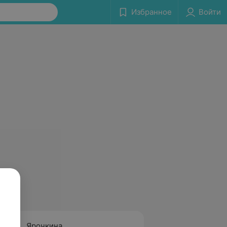
Избранное
Войти
Ярочкина
Шуман