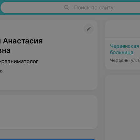
Поиск по сайту
 Анастасия
Червенская
вна
больница
Червень, ул.
-реаниматолог
ия