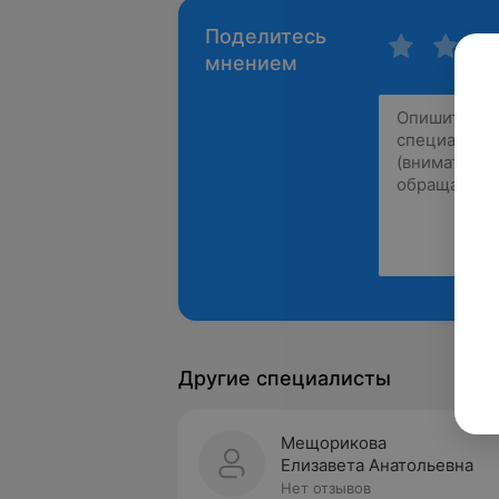
Поделитесь
мнением
Другие специалисты
Мещорикова
Елизавета Анатольевна
Нет отзывов