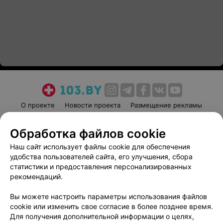
О проекте
Новости проекта
Размещение рекламы
Медицинский маркетинг
Публичный договор
Обработка файлов cookie
Пользовательское соглашение
Способы оплаты
Наш сайт использует файлы cookie для обеспечения
Вакансии
Партнеры
удобства пользователей сайта, его улучшения, сбора
Написать руководителю 103.by
статистики и предоставления персонализированных
Написать в поддержку
рекомендаций.
Персональные настройки cookie
Вы можете настроить параметры использования файлов
Обработка персональных данных
cookie или изменить свое согласие в более позднее время.
Для получения дополнительной информации о целях,