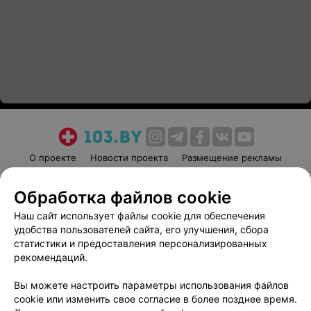
О проекте
Новости проекта
Размещение рекламы
Медицинский маркетинг
Публичный договор
Обработка файлов cookie
Пользовательское соглашение
Способы оплаты
Наш сайт использует файлы cookie для обеспечения
Вакансии
Партнеры
удобства пользователей сайта, его улучшения, сбора
Написать руководителю 103.by
статистики и предоставления персонализированных
Написать в поддержку
рекомендаций.
Персональные настройки cookie
Вы можете настроить параметры использования файлов
Обработка персональных данных
cookie или изменить свое согласие в более позднее время.