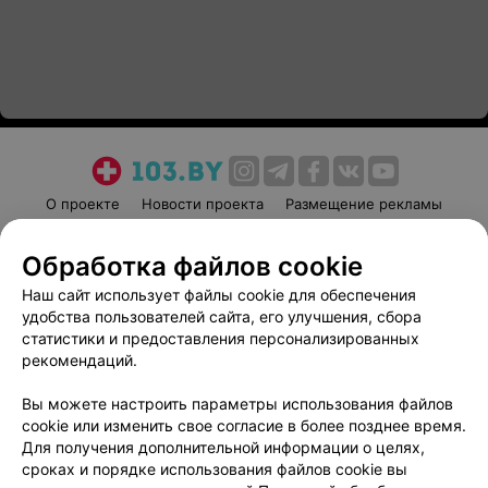
О проекте
Новости проекта
Размещение рекламы
Медицинский маркетинг
Публичный договор
Обработка файлов cookie
Пользовательское соглашение
Способы оплаты
Наш сайт использует файлы cookie для обеспечения
Вакансии
Партнеры
удобства пользователей сайта, его улучшения, сбора
Написать руководителю 103.by
статистики и предоставления персонализированных
Написать в поддержку
рекомендаций.
Персональные настройки cookie
Вы можете настроить параметры использования файлов
Обработка персональных данных
cookie или изменить свое согласие в более позднее время.
Для получения дополнительной информации о целях,
сроках и порядке использования файлов cookie вы