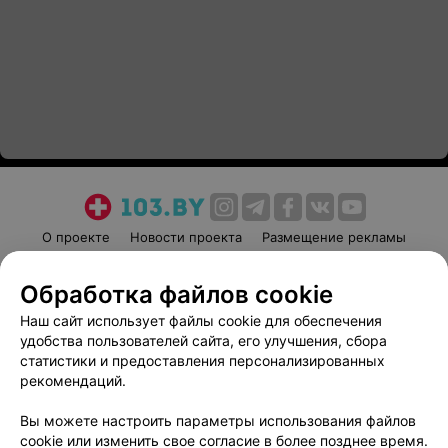
О проекте
Новости проекта
Размещение рекламы
Медицинский маркетинг
Публичный договор
Обработка файлов cookie
Пользовательское соглашение
Способы оплаты
Наш сайт использует файлы cookie для обеспечения
Вакансии
Партнеры
удобства пользователей сайта, его улучшения, сбора
Написать руководителю 103.by
статистики и предоставления персонализированных
Написать в поддержку
рекомендаций.
Персональные настройки cookie
Вы можете настроить параметры использования файлов
Обработка персональных данных
cookie или изменить свое согласие в более позднее время.