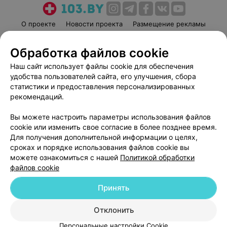
О проекте
Новости проекта
Размещение рекламы
Медицинский маркетинг
Публичный договор
Обработка файлов cookie
Пользовательское соглашение
Способы оплаты
Наш сайт использует файлы cookie для обеспечения
Вакансии
Партнеры
удобства пользователей сайта, его улучшения, сбора
Написать руководителю 103.by
статистики и предоставления персонализированных
Написать в поддержку
рекомендаций.
Персональные настройки cookie
Вы можете настроить параметры использования файлов
Обработка персональных данных
cookie или изменить свое согласие в более позднее время.
Для получения дополнительной информации о целях,
сроках и порядке использования файлов cookie вы
можете ознакомиться с нашей
Политикой обработки
файлов cookie
Принять
© 2026 ООО «Артокс Лаб», УНП 191700409
| 220012, Республика Беларусь,
г. Минск, улица Толбухина, 2, пом. 16 | help@103.by
Отклонить
Служба поддержки
+375 291212755
Персональные настройки Cookie